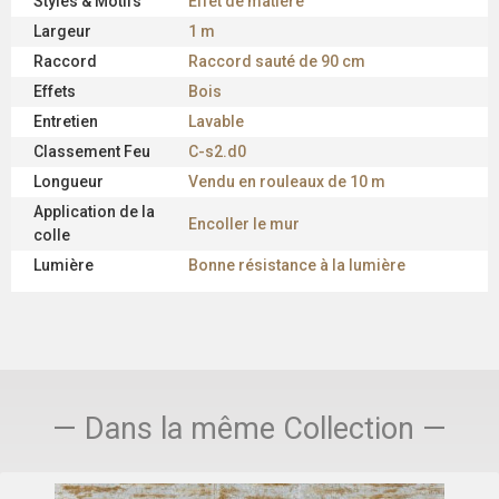
Styles & Motifs
Effet de matière
Largeur
1 m
Raccord
Raccord sauté de 90 cm
Effets
Bois
Entretien
Lavable
Classement Feu
C-s2.d0
Longueur
Vendu en rouleaux de 10 m
Application de la
Encoller le mur
colle
Lumière
Bonne résistance à la lumière
— Dans la même Collection —