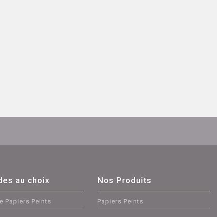
des au choix
Nos Produits
e Papiers Peints
Papiers Peints